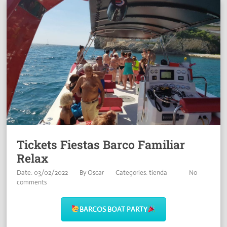
Tickets Fiestas Barco Familiar
Relax
Date: 03/02/2022
By
Oscar
Categories:
tienda
No
comments
BARCOS BOAT PARTY